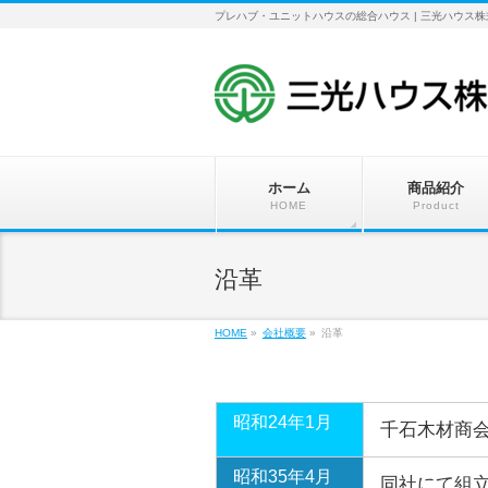
プレハブ・ユニットハウスの総合ハウス | 三光ハウス
ホーム
商品紹介
HOME
Product
沿革
HOME
»
会社概要
»
沿革
昭和24年1月
千石木材商
昭和35年4月
同社にて組