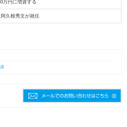
950万円に増資する
に阿久根秀文が就任
沿革